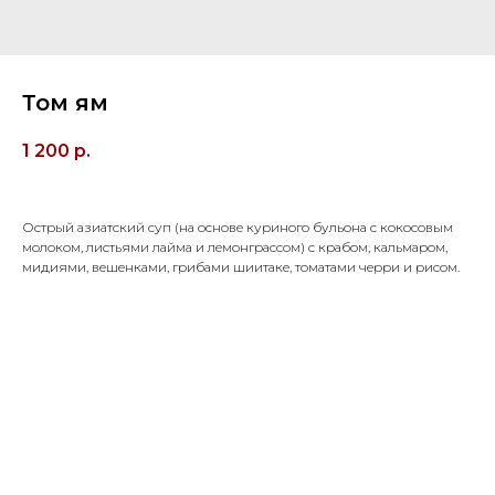
Том ям
1 200
р.
Острый азиатский суп (на основе куриного бульона с кокосовым
молоком, листьями лайма и лемонграссом) с крабом, кальмаром,
мидиями, вешенками, грибами шиитаке, томатами черри и рисом.